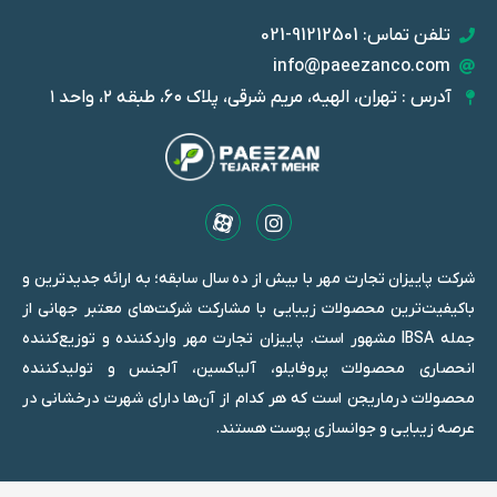
تلفن تماس: 91212501-021
info@paeezanco.com
آدرس : تهران، الهیه، مریم شرقی، پلاک ۶۰، طبقه ۲، واحد ۱
شرکت پاییزان تجارت مهر با بیش از ده سال سابقه؛ به ارائه جدیدترین و
باکیفیت‌ترین محصولات زیبایی با مشارکت شرکت‌های معتبر جهانی از
جمله IBSA مشهور است. پاییزان تجارت مهر واردکننده و توزیع‌کننده
انحصاری محصولات پروفایلو، آلیاکسین، آلجنس و تولیدکننده
محصولات درماریجن است که هر کدام از آن‌ها دارای شهرت درخشانی در
عرصه‌ زیبایی و جوانسازی پوست هستند.