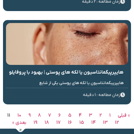
زمان مطالعه : 2 دقیقه
هایپرپیگمانتاسیون یا لکه‌ های پوستی | بهبود با پروفایلو
هایپرپیگمانتاسیون یا لکه های پوستی یکی از شایع
زمان مطالعه : 1 دقیقه
« قبلی
1
2
3
4
5
6
7
8
9
10
11
12
13
14
15
16
17
18
19
بعدی »