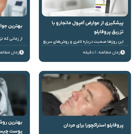
پیشگیری از عوارض آمپول مانجارو با
بهترین جوا
تزریق پروفایلو
از زمانی که ت
این روزها صحبت درباره لاغری و روش‌های سریع
زمان مطالعه : 1 دقیقه
زمان مطالعه : 1 د
بهترین روش
پروفایلو استراکچورا برای مردان
پوست چیس