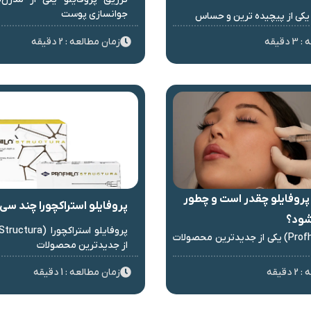
جوانسازی پوست
کی از پیچیده ترین و حساس
قیقه
زمان مطالعه : 2 دقیقه
پروفایلو چقدر است و چطور
پروفایلو استراکچورا چند س
شود؟
پروفایلو (Profhilo) یکی از جدیدترین محصولات
از جدیدترین محصولات
قیقه
زمان مطالعه : 1 دقیقه