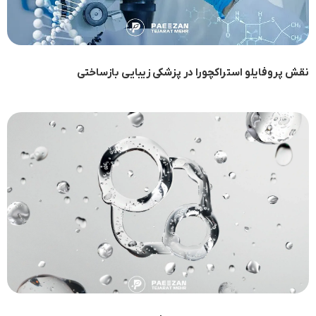
نقش پروفایلو استراکچورا در پزشکی زیبایی بازساختی