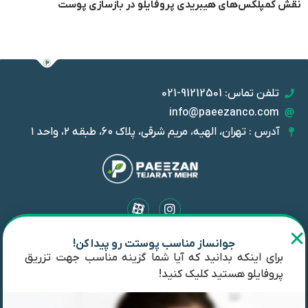
نقش کمپلکس‌های هیبریدی پروفایلو در بازسازی پوست
تلفن تماس: 91212501-021
info@paeezanco.com
آدرس : تهران، الهیه، مریم شرقی، پلاک ۶۰، طبقه ۲، واحد ۱
جوانساز مناسب پوستت رو پیدا کن!
شرکت پاییزان تجارت مهر با بیش از ده سال سابقه؛ به ارائه جدیدترین و
برای اینکه بدانید که آیا شما گزینه مناسب جهت تزریق
باکیفیت‌ترین محصولات زیبایی با مشارکت شرکت‌های معتبر جهانی از
پروفایلو هستید کلیک کنید!
جمله IBSA مشهور است. پاییزان تجارت مهر واردکننده و توزیع‌کننده
انحصاری محصولات پروفایلو، آلیاکسین، آلجنس و تولیدکننده