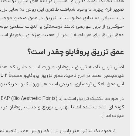
هدف تحریک تولید کلاژن و الاستین در لایه های میانی پوست ت
تغییر فرم چهره. با وجود شباهت ظاهری این روش به سایر تزری
در دستیابی به نتایج مطلوب دارد. تزریق در عمق صحیح موجب 
جلوگیری از بروز عوارضی مانند برجستگی یا التهاب سطحی پو
عمق تزریق برای هر ناحیه از بدن از اهمیت ویژه ای برخوردار است
عمق تزریق پروفایلو چقدر است؟
اصلی ترین ناحیه تزریق پروفایلو، صورت است؛ جایی که هدف
غیرطبیعی است. در این ناحیه، عمق تزریق پروفایلو معمولاً
۲
تا
این عمق، امکان آزادسازی تدریجی اسید هیالورونیک و تحریک بهین
د
گونه ای انتخاب شده اند تا بهترین توزیع و جذب پروفایلو در
عبارت اند از:
حدود یک سانتی متر پایین تر از خط رویش مو در ناحیه تمپ