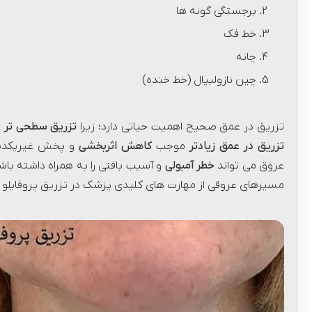
برجستگی گونه ها
خط فک
چانه
چین نازولبیال (خط خنده)
تزریق در عمق صحیح اهمیت حیاتی دارد؛ زیرا
تزریق سطحی تر
ا
تزریق در عمق زیادتر
موجب
کاهش اثربخشی
و پخش غیریکدست
عروق می تواند
خطر آمبولی
و آسیب بافتی را به همراه داشته باش
مسیرهای عروقی از مهارت های کلیدی پزشک در تزریق پروفایل