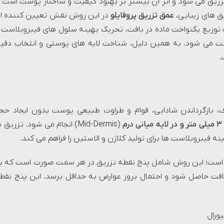
زریق می شود و اثر آن بیشتر بر بهبود کیفیت و ساختار پوست است ت
ق های زیبایی،
عمق تزریق پروفایلو
در این روش نقش تعیین کننده ا
توزیع یکنواخت ماده در بافت، تحریک بهینه سلول های فیبروبلاست 
ست می شود. به همین دلیل، شناخت لایه های پوستی و انتخاب دقی
.
، بازگرداندن شادابی، قوام و طراوت طبیعی پوست بدون ایجاد حج
۳
میلی متر و در لایه میانی درم
(Mid-Dermis) انجام می شود. تزریق 
ه فیبروبلاست ها برای تولید کلاژن و الاستین را فراهم می کند.
ر صورت، تکنیک تزریق استاندارد BAP (Bio Aesthetic Points) است؛ این روش شامل پنج نقطه تزریق در هر سمت صورت است که 
 بافت حاصل شود و احتمال بروز عوارض به حداقل برسد. این پنج نقط
ورال