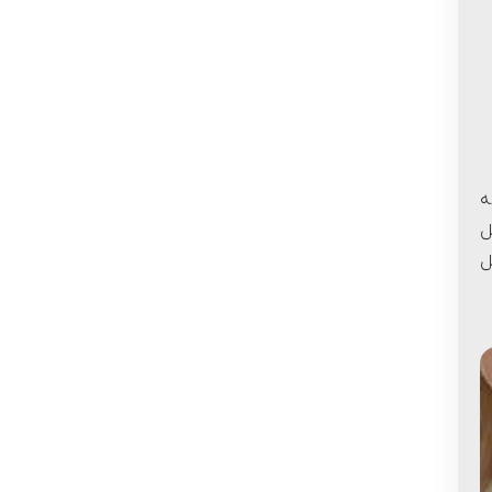
ه
ل
ل