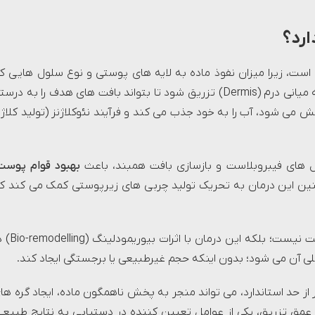
ارد؟
است، زیرا میزان نفوذ ماده به لایه های پوستی و نوع سلول هایی ک
تحریک می شوند، کاملاً به آن وابسته است. پروفایلو باید در لایه میانی درم (Dermis) تزریق شود تا بتواند بافت های هدف را به د
خش می شود، آب را به خود جذب می کند و فرآیند نئوکلاژنز (تولید کلاژ
ول های فیبروبلاست و بازسازی بافت همبند، باعث
بهبود قوام پوست
ن این درمان به تحریک تولید چربی های زیرپوستی کمک می کند ک
برخلاف تصور رایج، هدف از تزریق پروفایلو آبرسانی سطحی پوست نیست؛ بلکه 
ی آن می شود؛ بدون اینکه حجم غیرطبیعی یا برجستگی ایجاد کند.
ز حد استاندارد، می تواند منجر به پخش ناهمگون ماده، ایجاد گره ها
عمق تزریق، یکی از عوامل تعیین کننده در دستیابی به نتایج طبیعی