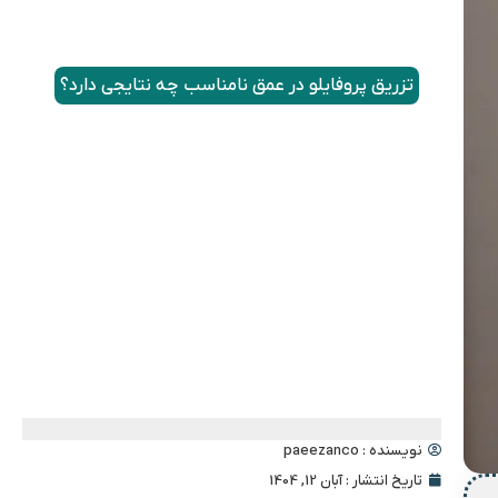
عمق تزریق پروفایلو چقدر است؟
عمق تزریق چه تاثیری در عملکرد پروفایلو دارد؟
تزریق پروفایلو در عمق نامناسب چه نتایجی دارد؟
تفاوت عمق تزریق پروفایلو ۶۴ و پروفایلو استراکچورا
آیا عمق تزریق پروفایلو در صورت و گردن متفاوت
است؟
اگر تزریق پروفایلو خیلی سطحی انجام شود، چه
اتفاقی می افتد؟
پزشک چگونه تشخیص می دهد که عمق مناسب
تزریق کجاست؟
نویسنده :
paeezanco
تاریخ انتشار :
آبان 12, 1404