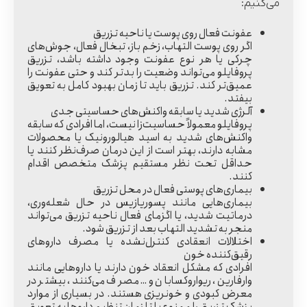
می‌کنیم:
عفونت فعال روی پوست یا ناحیه تزریق
اگر روی پوست التهاب، زخم باز، تبخال فعال، جوش‌های
چرکی یا هر نوع عفونت وجود داشته باشد، تزریق
پروفایلو می‌تواند وضعیت را بدتر کند و حتی عفونت را
عمیق‌تر کند. تزریق باید تا زمان بهبود کامل به تعویق
بیفتد.
آلرژی شدید یا سابقه واکنش‌های حساسیتی جدی
پروفایلو معمولاً حساسیت‌زا نیست، اما افرادی که سابقه
واکنش‌های شدید به اسید هیالورونیک یا محصولات
مشابه دارند، بهتر است از این درمان صرف‌نظر کنند یا
حداقل تحت نظر مستقیم پزشک متخصص اقدام
کنند.
بیماری‌های پوستی فعال در محل تزریق
بیماری‌هایی مانند پسوریازیس در حال شعله‌وری،
درماتیت شدید، یا اگزمای فعال ناحیه تزریق می‌تواند
منجر به تشدید التهاب بعد از تزریق شود.
اختلالات انعقادی کنترل‌نشده یا مصرف داروهای
رقیق‌کننده خون
افرادی که مشکل انعقاد خون دارند یا داروهایی مانند
وارفارین، ریواروکسابان و… مصرف می‌کنند، بیشتر در
معرض کبودی و خونریزی هستند. در بسیاری از موارد
پزشک تزریق را ممنوع یا تا زمان تنظیم داروها به تعویق