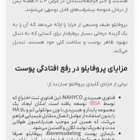
هستند و اکثر مراجعه‌کنندگان در عرض 4 تا 8 هفته پس
از درمان متوجه پیشرفت‌های قابل توجهی می‌شوند.
پروفایلو طیف وسیعی از مزایا را ارائه می‌دهد که آن را به
یک گزینه درمانی بسیار پرطرفدار برای کسانی که به دنبال
بهبود ظاهر پوست و سلامت کلی خود هستند، تبدیل
می‌کند.
مزایای پروفایلو در رفع افتادگی پوست
برخی از مزایای کلیدی پروفایلو عبارتند از:
فناوری هیبریدی NAHYCO:
این فناوری ثبت اختراع که
توسط
توسعه یافته است، امکان ایجاد یک
IBSA
مجموعه پایدار و هیبریدی با وزن مولکولی کم و بالا HA
را بدون استفاده از عوامل اتصال متقابل شیمیایی فراهم
می‌کند، که همین امر موجب هیدراتاسیون طولانی
مدت و تحریک تولید کلاژن و الاستین می‌شود.
بازسازی پوست Bioremodeling:
پروفایلو صرفا
خطوط و چروک‌ها را مانند فیلرها پر نمی‌کند. بلکه، به