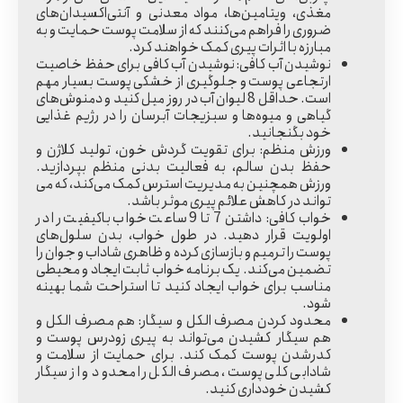
مغذی، ویتامین‌ها، مواد معدنی و آنتی‌اکسیدان‌های
ضروری را فراهم می‌کنند که از سلامت پوست حمایت و به
مبارزه با اثرات پیری کمک خواهند کرد.
نوشیدن آب کافی:
نوشیدن آب کافی برای حفظ خاصیت
ارتجاعی پوست و جلوگیری از خشکی پوست بسیار مهم
است. حداقل 8 لیوان آب در روز میل کنید و دمنوش‌های
گیاهی و میوه‌ها و سبزیجات آبرسان را در رژیم غذایی
خود بگنجانید.
ورزش منظم:
برای تقویت گردش خون، تولید کلاژن و
حفظ بدن سالم، به فعالیت بدنی منظم بپردازید.
ورزش همچنین به مدیریت استرس کمک می‌کند، که می
تواند در کاهش علائم پیری موثر باشد.
خواب کافی:
داشتن 7 تا 9 ساعت خواب باکیفیت را در
اولویت قرار دهید. در طول خواب، بدن سلول‌های
پوست را ترمیم و بازسازی کرده و ظاهری شاداب و جوان را
تضمین می‌کند. یک برنامه خواب ثابت ایجاد و محیطی
مناسب برای خواب ایجاد کنید تا استراحت شما بهینه
شود.
محدود کردن مصرف الکل و سیگار:
هم مصرف الکل و
هم سیگار کشیدن می‌تواند به پیری زودرس پوست و
کدرشدن پوست کمک کند. برای حمایت از سلامت و
شادابی کلی پوست، مصرف الکل را محدود و از سیگار
کشیدن خودداری کنید.