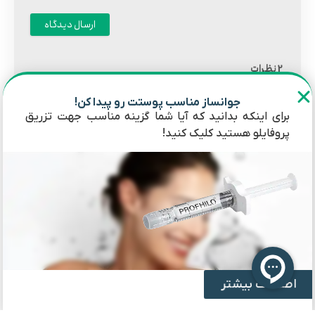
نظرات
2
جوانساز مناسب پوستت رو پیدا کن!
برای اینکه بدانید که آیا شما گزینه مناسب جهت تزریق
سمانه کاویانی
پروفایلو هستید کلیک کنید!
1 سال قبل
سلام ببخشید تزریق پروفایلو با مصرف راکوتان تداخل
داره ؟
پاسخ
پاییزان
نویسنده
پاسخ به
1 سال قبل
سمانه کاویانی
اطلاعات بیشتر
سلام وقت بخیر پروفایلو از اسید هیالورونیک اسید خالص