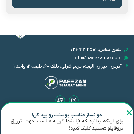
تلفن تماس: 91212501-021
info@paeezanco.com
آدرس : تهران، الهیه، مریم شرقی، پلاک ۶۰، طبقه ۲، واحد ۱
جوانساز مناسب پوستت رو پیدا کن!
شرکت پاییزان تجارت مهر با بیش از ده سال سابقه؛ به ارائه جدیدترین و
برای اینکه بدانید که آیا شما گزینه مناسب جهت تزریق
باکیفیت‌ترین محصولات زیبایی با مشارکت شرکت‌های معتبر جهانی از
پروفایلو هستید کلیک کنید!
جمله IBSA مشهور است. پاییزان تجارت مهر واردکننده و توزیع‌کننده