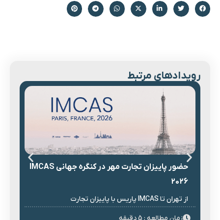
رویدادهای مرتبط
حض
حضور پاییزان تجارت مهر در کنگره جهانی IMCAS
کن
2026
با
از تهران تا IMCAS پاریس با پاییزان تجارت
پنج
زمان مطالعه : 5 دقیقه
زم