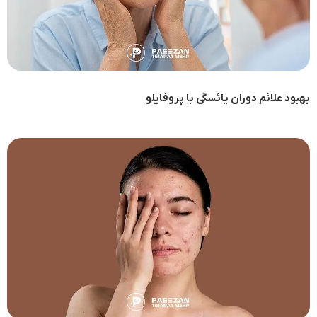
بهبود علائم دوران یائسگی با پروفایلو