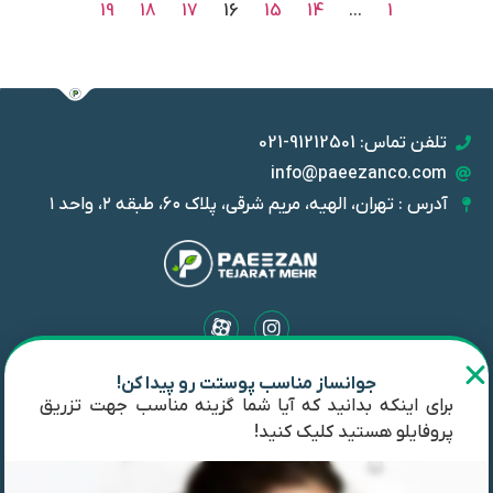
19
18
17
16
15
14
…
1
تلفن تماس: 91212501-021
info@paeezanco.com
آدرس : تهران، الهیه، مریم شرقی، پلاک ۶۰، طبقه ۲، واحد ۱
جوانساز مناسب پوستت رو پیدا کن!
شرکت پاییزان تجارت مهر با بیش از ده سال سابقه؛ به ارائه جدیدترین و
برای اینکه بدانید که آیا شما گزینه مناسب جهت تزریق
باکیفیت‌ترین محصولات زیبایی با مشارکت شرکت‌های معتبر جهانی از
پروفایلو هستید کلیک کنید!
جمله IBSA مشهور است. پاییزان تجارت مهر واردکننده و توزیع‌کننده
انحصاری محصولات پروفایلو، آلیاکسین، آلجنس و تولیدکننده