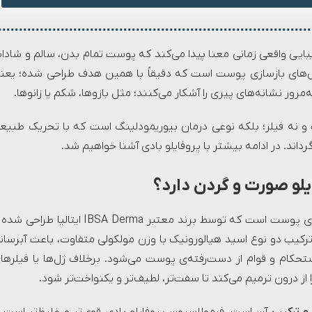
بایی واقعی زمانی معنا پیدا می‌کند که پوست تمام بدن، سالم و شادا
P) یکی از پیشرفته‌ترین روش‌های بازسازی پوست است که دقیقاً با همین هدف طراحی شده؛ یع
‌مرور نشانه‌های پیری را آشکار می‌کنند؛ مثل بازوها، شکم یا زانوها.
و نه فیلر؛ بلکه نوعی درمان بیوریمودلینگ است که با تحریک طبیع
داند. در ادامه بیشتر با پروفایلو بادی آشنا خواهیم شد.
یلو صورت و گردن دارد؟
پروفایلو بادی (Profhilo Body) نسل جدیدی از درمان‌های بازسازی پوست است که توسط برند معتبر IBSA Derma ایتالیا طر
کیب دو نوع اسید هیالورونیک با وزن مولکولی متفاوت، باعث آبرسان
ستحکام و قوام از دست‌رفته‌ی پوست می‌شود. برخلاف ژل‌ها یا فیلرها
ز درون ترمیم می‌کند تا سفت‌تر، لطیف‌تر و یکنواخت‌تر شود.