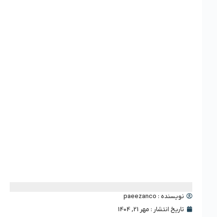
نویسنده :
paeezanco
تاریخ انتشار :
مهر 21, 1404