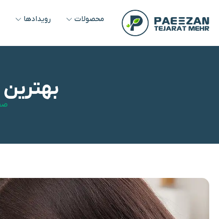
محصولات
رویدادها
و
بهترین
صف