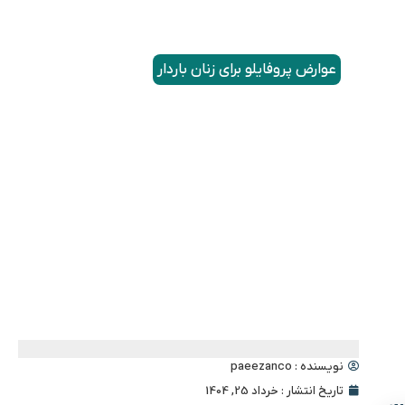
پروفایلو در دوران بارداری
تأثیر پروفایلو بر رشد جنین
عوارض پروفایلو برای زنان باردار
تزریق پروفایلو بعد از زایمان
قطع تزریق پروفایلو قبل از بارداری
جایگزین مطمئن پروفایلو برای آبرسانی پوست در
دوران بارداری
نویسنده :
paeezanco
تاریخ انتشار :
خرداد 25, 1404