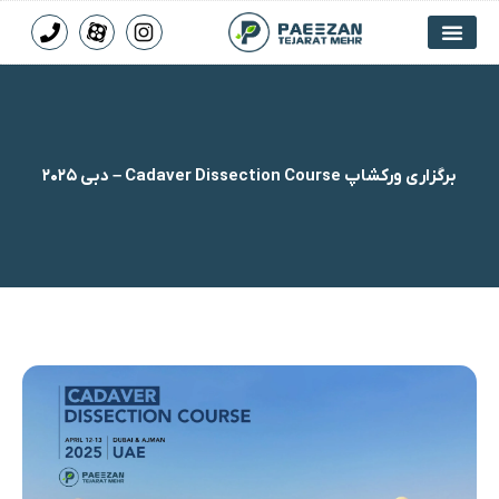
برگزاری ورکشاپ Cadaver Dissection Course – دبی ۲۰۲۵