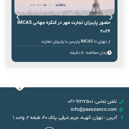
حض
حضور پاییزان تجارت مهر در کنگره جهانی IMCAS
کن
2026
با
از تهران تا IMCAS پاریس با پاییزان تجارت
پنج
زمان مطالعه : 5 دقیقه
زم
تلفن تماس: 91212501-021
info@paeezanco.com
آدرس : تهران، الهیه، مریم شرقی، پلاک ۶۰، طبقه ۲، واحد ۱