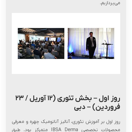
می‌پردازیم.
روز اول – بخش تئوری (۱۲ آوریل / ۲۳
فروردین) – دبی
روز اول بر آموزش تئوری، آنالیز آناتومیک چهره و معرفی
محصولات تخصصی IBSA Derma متمرکز بود. طبق